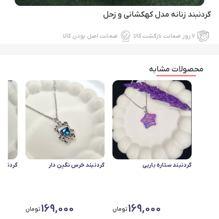
گردنبند زنانه مدل کهکشانی و زحل
۷ روز ضمانت بازگشت کالا
ضمانت اصل بودن کالا
محصولات مشابه
گردنبند ستاره باربی
گردنبند خرس نگین دار
گردنبند
169,000
169,000
تومان
تومان